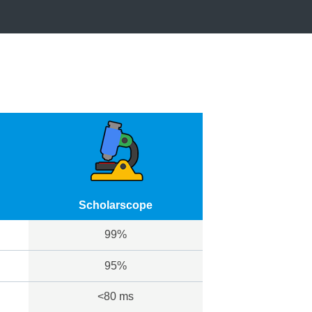
Scholarscope
99%
95%
<80 ms